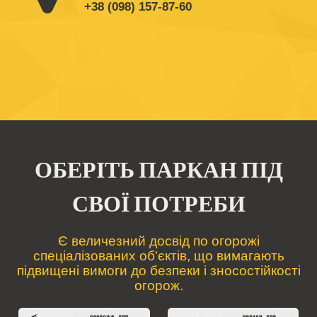
+38 (098) 157-87-60
ОБЕРІТЬ ПАРКАН ПІД
СВОЇ ПОТРЕБИ
Є величезний досвід по огорожі
спеціалізованих об'єктів, що вимагають
підвищені вимоги до безпеки і зносостійкості
огорож.