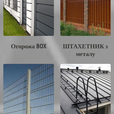
Огорожа BOX
ШТАХЕТНИК з
металу