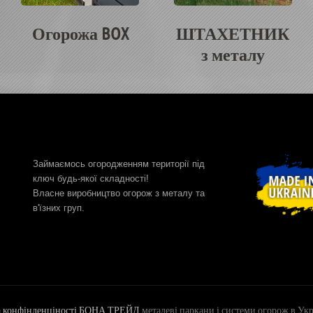
Огорожа BOX
ШТАХЕТНИК
з металу
Займаємось огородженням території під
ключ будь-якої складності!
Власне виробництво огорож з металу та
в'їзних груп.
а конфінденціності БОНА ТРЕЙД
металеві паркани і системи огорож в Укр