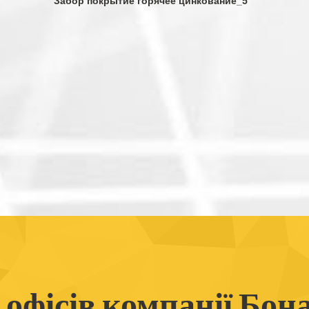
Забор покрытие горячее цинкование_5
офісів компанії Бон