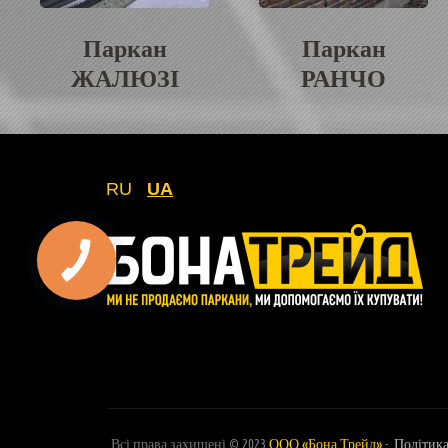
Паркан
Паркан
ЖАЛЮЗІ
РАНЧО
RU
UA
Всі права захищені © 2023
ООО «Бона Трейд»
-
Політик