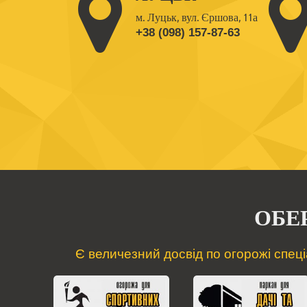
м. Луцьк, вул. Єршова, 11а
+38 (098) 157-87-63
ОБЕ
Є величезний досвід по огорожі спеці