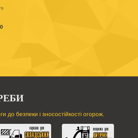
го
60
РЕБИ
и до безпеки і зносостійкості огорож.