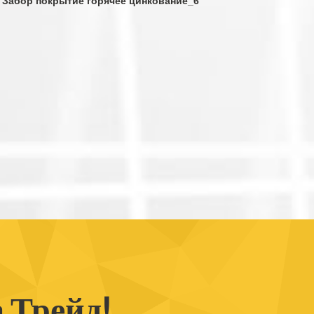
Забор покрытие горячее цинкование_6
а Трейд!