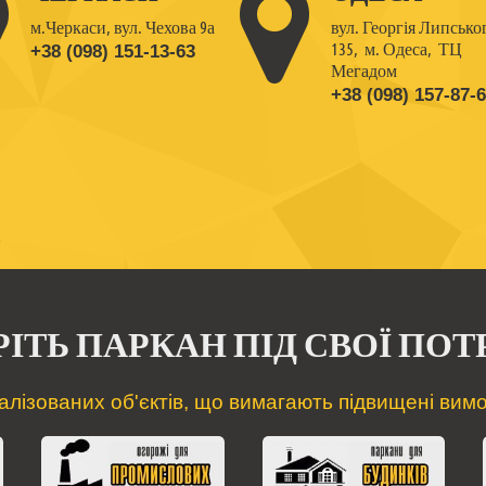
м.Черкаси, вул. Чехова 9а
вул. Георгія Липсько
135,
м. Одеса, ТЦ
+38 (098) 151-13-63
Мегадом
+38 (098) 157-87-
РІТЬ ПАРКАН ПІД СВОЇ ПОТ
алізованих об'єктів, що вимагають підвищені вимог