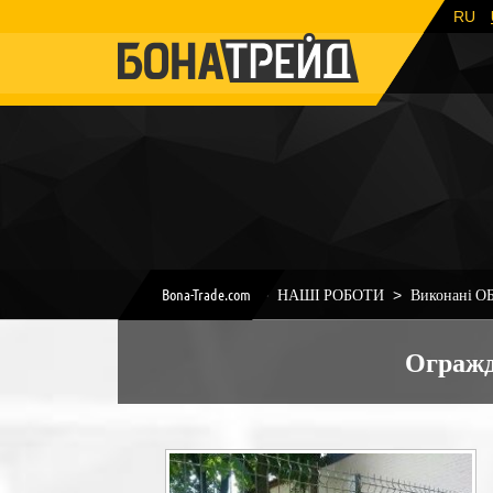
RU
Bona-Trade.com
НАШІ РОБОТИ
Виконані О
Огражд