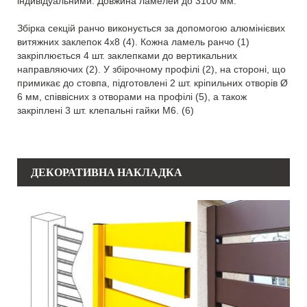
індивідуальними. Довжина ламелей до 3100 мм.
Збірка секцій ранчо виконується за допомогою алюмінієвих
витяжних заклепок 4х8 (4). Кожна ламель ранчо (1)
закріплюється 4 шт. заклепками до вертикальних
направляючих (2). У збірочному профілі (2), на стороні, що
примикає до стовпа, підготовлені 2 шт. кріпильних отворів Ø
6 мм, співвісних з отворами на профілі (5), а також
закріплені 3 шт. клепальні гайки М6. (6)
ДЕКОРАТИВНА НАКЛАДКА