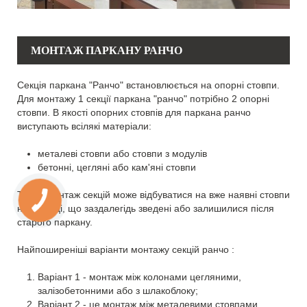
МОНТАЖ ПАРКАНУ РАНЧО
Секція паркана "Ранчо" встановлюється на опорні стовпи.
Для монтажу 1 секції паркана "ранчо" потрібно 2 опорні
стовпи. В якості опорних стовпів для паркана ранчо
виступають всілякі матеріали:
металеві стовпи або стовпи з модулів
бетонні, цегляні або кам'яні стовпи
Також монтаж секцій може відбуватися на вже наявні стовпи
на ділянці, що заздалегідь зведені або залишилися після
старого паркану.
Найпоширеніші варіанти монтажу секцій ранчо :
Варіант 1 - монтаж між колонами цегляними,
залізобетонними або з шлакоблоку;
Варіант 2 - це монтаж між металевими стовпами.