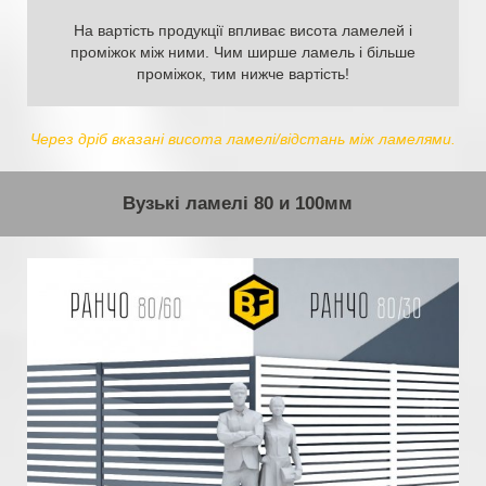
На вартість продукції впливає висота ламелей і
проміжок між ними. Чим ширше ламель і більше
проміжок, тим нижче вартість!
Через дріб вказані висота ламелі/відстань між ламелями.
Вузькі ламелі 80 и 100мм