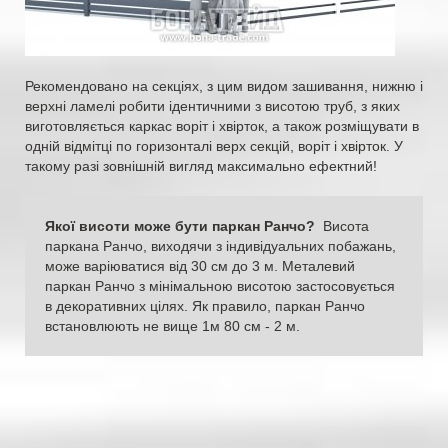
Рекомендовано на секціях, з цим видом зашивання, нижню і
верхні ламелі робити ідентичними з висотою труб, з яких
виготовляється каркас воріт і хвірток, а також розміщувати в
одній відмітці по горизонталі верх секцій, воріт і хвірток. У
такому разі зовнішній вигляд максимально ефектний!
Якої висоти може бути паркан Ранчо?
Висота
паркана Ранчо, виходячи з індивідуальних побажань,
може варіюватися від 30 см до 3 м. Металевий
паркан Ранчо з мінімальною висотою застосовується
в декоративних цілях. Як правило, паркан Ранчо
встановлюють не вище 1м 80 см - 2 м.