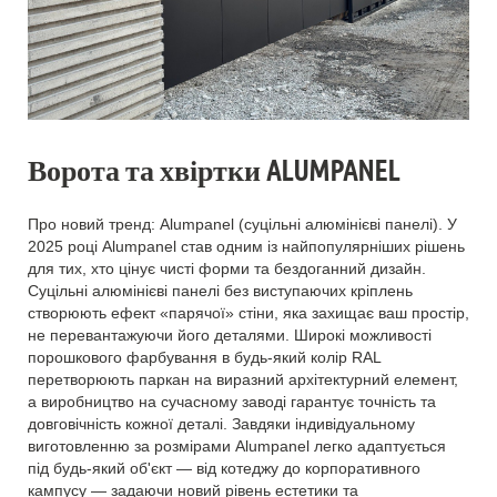
Ворота та хвіртки ALUMPANEL
Про новий тренд: Alumpanel (суцільні алюмінієві панелі). У
2025 році Alumpanel став одним із найпопулярніших рішень
для тих, хто цінує чисті форми та бездоганний дизайн.
Суцільні алюмінієві панелі без виступаючих кріплень
створюють ефект «парячої» стіни, яка захищає ваш простір,
не перевантажуючи його деталями. Широкі можливості
порошкового фарбування в будь-який колір RAL
перетворюють паркан на виразний архітектурний елемент,
а виробництво на сучасному заводі гарантує точність та
довговічність кожної деталі. Завдяки індивідуальному
виготовленню за розмірами Alumpanel легко адаптується
під будь-який об'єкт — від котеджу до корпоративного
кампусу — задаючи новий рівень естетики та