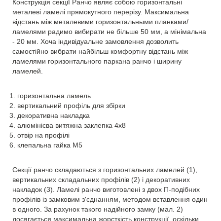
Конструкція секції Ранчо являє собою горизонтальні
металеві ламелі прямокутного перерізу. Максимальна
відстань між металевими горизонтальными планками/
ламелями радимо вибирати не більше 50 мм, а мінімальна
- 20 мм. Хоча індивідуальне замовлення дозволить
самостійно вибрати найбільш комфортну відстань між
ламелями горизонтального паркана ранчо і ширину
ламелей.
горизонтальна ламель
вертикальний профіль для збірки
декоративна накладка
алюмінієва витяжна заклепка 4х8
отвір на профілі
клепальна гайка М5
Секції ранчо складаються з горизонтальних ламелей (1),
вертикальних складальних профілів (2) і декоративних
накладок (3). Ламелі ранчо виготовлені з двох П-подібних
профілів із замковим з'єднанням, методом вставлення один
в одного. За рахунок такого надійного замку (мал. 2)
досягається максимальна жорсткість конструкції, оскільки