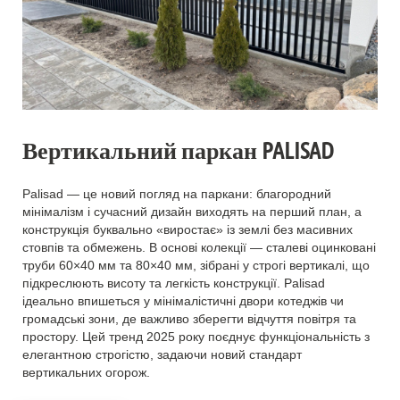
Вертикальний паркан PALISAD
Palisad — це новий погляд на паркани: благородний
мінімалізм і сучасний дизайн виходять на перший план, а
конструкція буквально «виростає» із землі без масивних
стовпів та обмежень. В основі колекції — сталеві оцинковані
труби 60×40 мм та 80×40 мм, зібрані у строгі вертикалі, що
підкреслюють висоту та легкість конструкції. Palisad
ідеально впишеться у мінімалістичні двори котеджів чи
громадські зони, де важливо зберегти відчуття повітря та
простору. Цей тренд 2025 року поєднує функціональність з
елегантною строгістю, задаючи новий стандарт
вертикальних огорож.